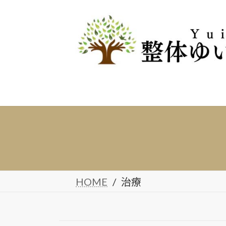
コ
ナ
ン
ビ
テ
ゲ
ン
ー
ツ
シ
へ
ョ
ス
ン
キ
に
ッ
移
プ
動
HOME
治療