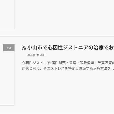
小山市で心因性ジストニアの治療でお
整体
2024年2月20日
心因性ジストニア(痙性斜頸・書痙・眼瞼痙攣・発声障害
症状と考え、そのストレスを特定し調節する治療方法を